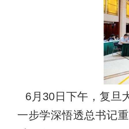
6
月
30
日下午，复旦
一步学深悟透总书记重