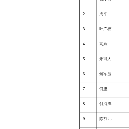
2
周平
3
叶广楠
4
高跃
5
朱可人
6
鲍军波
7
何坚
8
付海洋
9
陈芬儿